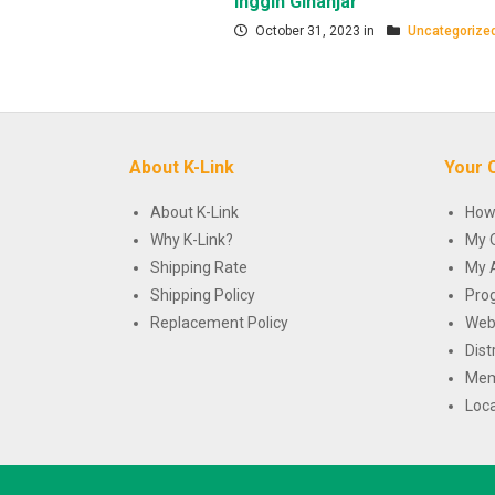
Inggin Ginanjar
October 31, 2023 in
Uncategorize
About K-Link
Your 
About K-Link
How
Why K-Link?
My 
Shipping Rate
My 
Shipping Policy
Pro
Replacement Policy
Web
Dist
Mem
Loca