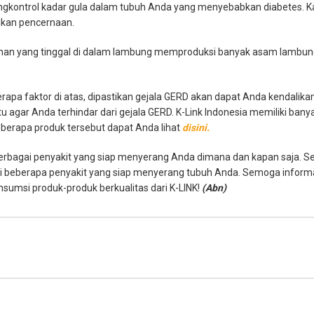
gkontrol kadar gula dalam tubuh Anda yang menyebabkan diabetes. Ka
ikan pencernaan.
n yang tinggal di dalam lambung memproduksi banyak asam lambung
apa faktor di atas, dipastikan gejala GERD akan dapat Anda kendalika
gar Anda terhindar dari gejala GERD. K-Link Indonesia memiliki ban
eberapa produk tersebut dapat Anda lihat
disini.
erbagai penyakit yang siap menyerang Anda dimana dan kapan saja. S
si beberapa penyakit yang siap menyerang tubuh Anda. Semoga inform
umsi produk-produk berkualitas dari K-LINK!
(Abn)