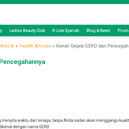
y
Ladies Beauty Club
K-Link Syariah
Blog & News
Promo
Article
»
Health Articles
»
Kenali Gejala GERD dan Pencega
n Pencegahannya
ang menyita waktu dan tenaga, tanpa Anda sadari akan menggangu kuali
 dikenal dengan nama GERD.