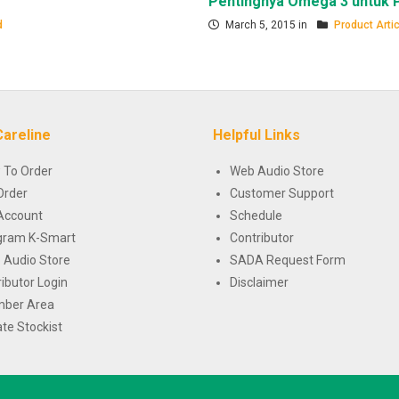
Pentingnya Omega 3 untuk
d
March 5, 2015 in
Product Arti
Careline
Helpful Links
 To Order
Web Audio Store
Order
Customer Support
Account
Schedule
gram K-Smart
Contributor
 Audio Store
SADA Request Form
ributor Login
Disclaimer
ber Area
te Stockist