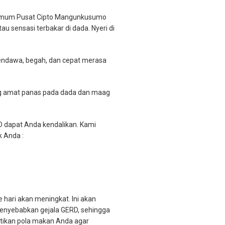
kit Umum Pusat Cipto Mangunkusumo
u sensasi terbakar di dada. Nyeri di
 sendawa, begah, dan cepat merasa
ang amat panas pada dada dan maag
D dapat Anda kendalikan. Kami
k Anda :
 hari akan meningkat. Ini akan
menyebabkan gejala GERD, sehingga
tikan pola makan Anda agar