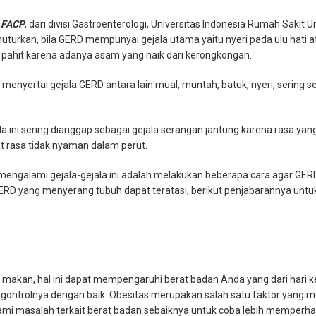
D.FACP
, dari divisi Gastroenterologi, Universitas Indonesia Rumah Sa
turkan, bila GERD mempunyai gejala utama yaitu nyeri pada ulu hati ata
pahit karena adanya asam yang naik dari kerongkongan.
menyertai gejala GERD antara lain mual, muntah, batuk, nyeri, sering
a ini sering dianggap sebagai gejala serangan jantung karena rasa y
 rasa tidak nyaman dalam perut.
mengalami gejala-gejala ini adalah melakukan beberapa cara agar GER
GERD yang menyerang tubuh dapat teratasi, berikut penjabarannya untu
makan, hal ini dapat mempengaruhi berat badan Anda yang dari hari ke
gontrolnya dengan baik. Obesitas merupakan salah satu faktor yang 
mi masalah terkait berat badan sebaiknya untuk coba lebih memperha