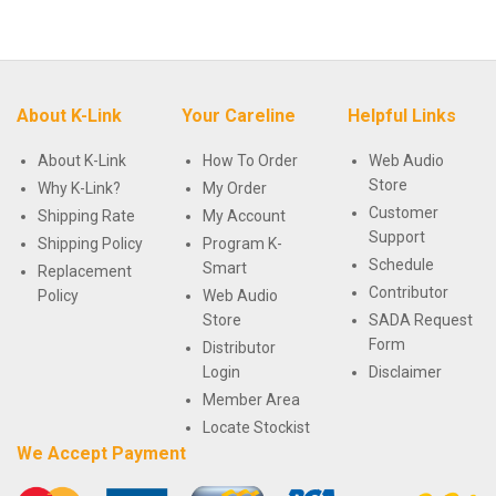
About K-Link
Your Careline
Helpful Links
About K-Link
How To Order
Web Audio
Store
Why K-Link?
My Order
Customer
Shipping Rate
My Account
Support
Shipping Policy
Program K-
Schedule
Smart
Replacement
Contributor
Policy
Web Audio
Store
SADA Request
Form
Distributor
Login
Disclaimer
Member Area
Locate Stockist
We Accept Payment