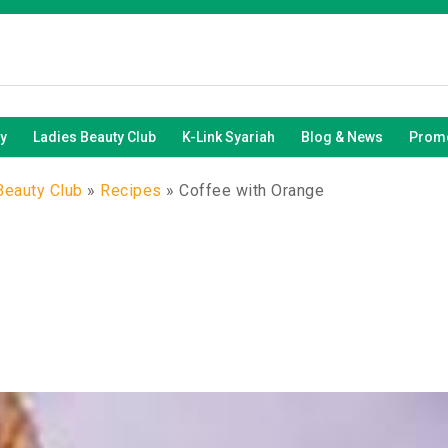
y
Ladies Beauty Club
K-Link Syariah
Blog & News
Promo
Beauty Club
»
Recipes
»
Coffee with Orange