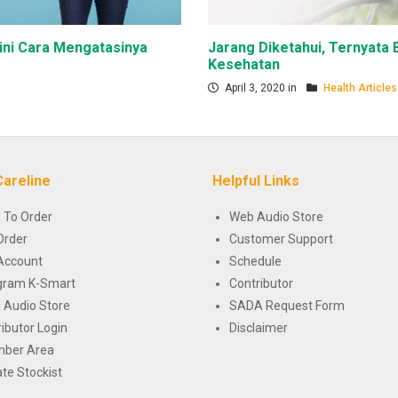
ini Cara Mengatasinya
Jarang Diketahui, Ternyata
Kesehatan
April 3, 2020 in
Health Articles
Careline
Helpful Links
 To Order
Web Audio Store
Order
Customer Support
Account
Schedule
gram K-Smart
Contributor
 Audio Store
SADA Request Form
ributor Login
Disclaimer
ber Area
te Stockist