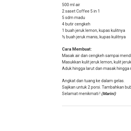
500 ml air
2 saset Coffee 5 in 1
5 sdm madu
4 butir cengkeh
1 buah jeruk lemon, kupas kulitnya
½ buah jeruk manis, kupas kulitnya
Cara Membuat:
Masak air dan cengkeh sampai mendi
Masukkan kulit jeruk lemon, kulit jeru
Aduk hingga larut dan masak hingga 
Angkat dan tuang ke dalam gelas.
Sajikan untuk 2 porsi. Tambahkan b
Selamat menikmati !
(Marini)