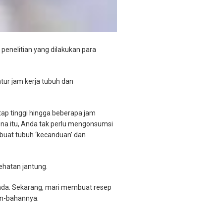
enelitian yang dilakukan para
tur jam kerja tubuh dan
etap tinggi hingga beberapa jam
ena itu, Anda tak perlu mengonsumsi
mbuat tubuh ‘kecanduan’ dan
ehatan jantung.
Anda. Sekarang, mari membuat resep
an-bahannya: