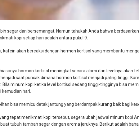
ebih segar dan bersemangat. Namun tahukah Anda bahwa berdasarkan p
kmati kopi setiap hari adalah antara pukul 9.
pi, kafein akan bereaksi dengan hormon kortisol yang membantu menga
i, biasanya hormon kortisol meningkat secara alami dan levelnya akan t
menjadi saat puncak dimana hormon kortisol menjadi paling tinggi. Kar
 Bila minum kopi ketika level kortisol sedang tinggi-tingginya bisa me
i kemudian hari.
bihan bisa memicu detak jantung yang berdampak kurang baik bagi kes
yang tepat menikmati kopi tersebut, segera ubah jadwal minum kopi 
embuat tubuh tambah segar dengan aroma jeruknya. Berikut adalah bah