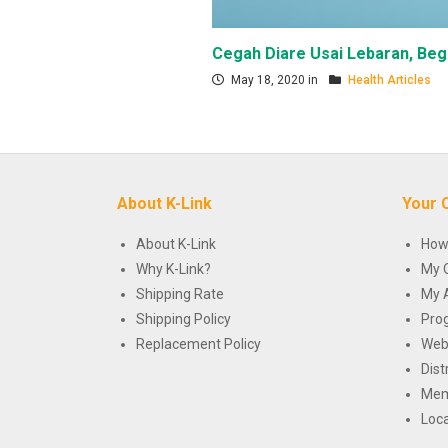
Cegah Diare Usai Lebaran, Beg
May 18, 2020 in
Health Articles
About K-Link
Your 
About K-Link
How
Why K-Link?
My 
Shipping Rate
My 
Shipping Policy
Pro
Replacement Policy
Web
Dist
Mem
Loca