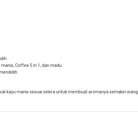
dih.
k manis, Coffee 5 in 1, dan madu.
mendidih.
ubuk kayu manis sesuai selera untuk membuat aromanya semakin wangi