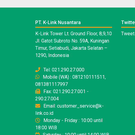
PT. K-Link Nusantara
Twitte
K-Link Tower Lt. Ground Floor, 8,9,10
Tweets
Jl. Gatot Subroto No. 59A, Kuningan
Timur, Setiabudi, Jakarta Selatan –
1290, Indonesia
Tel: 021.290.27.000
Mobile (WA) : 081210111511,
081381117997
Fax: 021.290.27.001 -
290.27.004
Email: customer_service@k-
link.co.id
Monday - Friday : 10:00 until
18:00 WIB
Saturday : 10:00 until 14:00 WIB