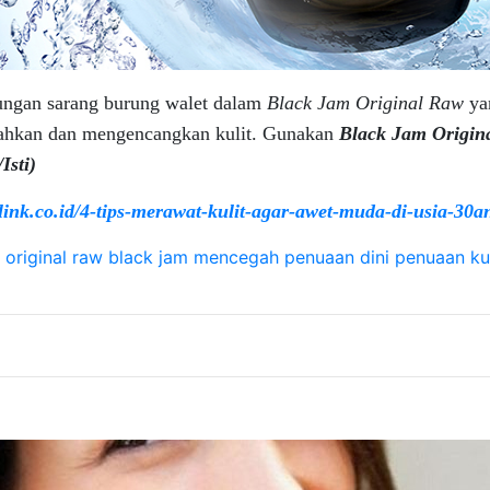
ungan sarang burung walet dalam
Black Jam Original Raw
ya
erahkan dan mengencangkan kulit. Gunakan
Black Jam Origin
Isti
)
-link.co.id/4-tips-merawat-kulit-agar-awet-muda-di-usia-30a
 original raw
black jam
mencegah penuaan dini
penuaan kul