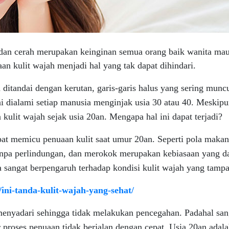
dan cerah merupakan keinginan semua orang baik wanita mau
an kulit wajah menjadi hal yang tak dapat dihindari.
 ditandai dengan kerutan, garis-garis halus yang sering mun
i dialami setiap manusia menginjak usia 30 atau 40. Meskipu
kulit wajah sejak usia 20an. Mengapa hal ini dapat terjadi?
at memicu penuaan kulit saat umur 20an. Seperti pola makan t
 tanpa perlindungan, dan merokok merupakan kebiasaan yang 
uga sangat berpengaruh terhadap kondisi kulit wajah yang tampa
d/ini-tanda-kulit-wajah-yang-sehat/
enyadari sehingga tidak melakukan pencegahan. Padahal san
 proses penuaan tidak berjalan dengan cepat. Usia 20an adala