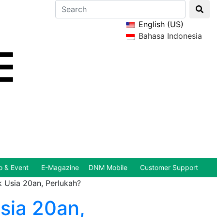
English (US)
Bahasa Indonesia
 & Event
E-Magazine
DNM Mobile
Customer Support
 Usia 20an, Perlukah?
sia 20an,