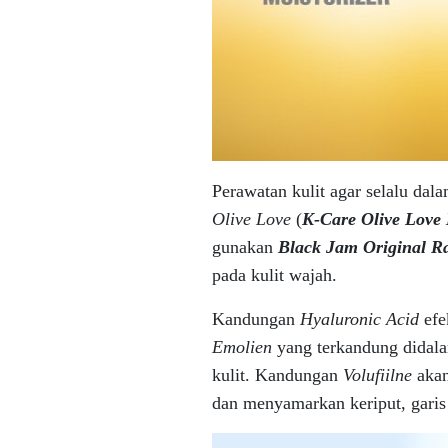
Perawatan kulit agar selalu da
Olive Love
(
K-Care Olive Love 
gunakan
Black Jam Original R
pada kulit wajah.
Kandungan
Hyaluronic Acid
efe
Emolien
yang terkandung didal
kulit. Kandungan
Volufiilne
aka
dan menyamarkan keriput, garis 