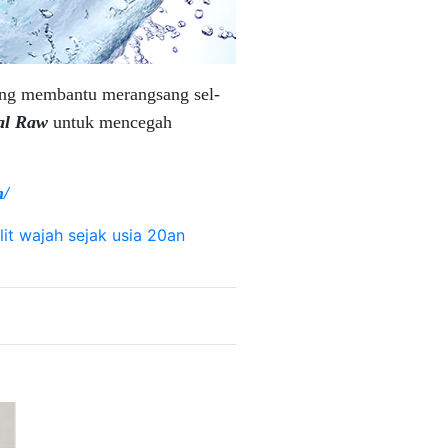
ng membantu merangsang sel-
al Raw
untuk mencegah
n/
it wajah sejak usia 20an