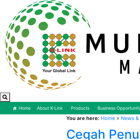
Home
About K-Link
Products
Business Opportunit
You are here:
Home
»
News & 
Cegah Penua