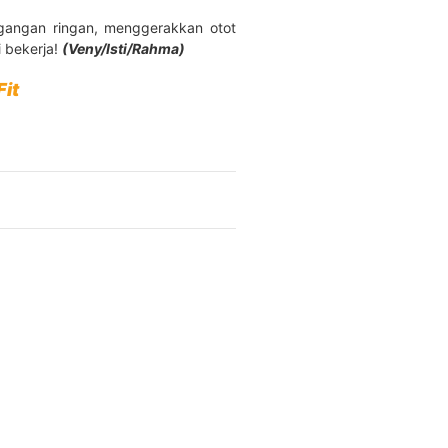
egangan ringan, menggerakkan otot
i bekerja!
(Veny/Isti/Rahma)
it