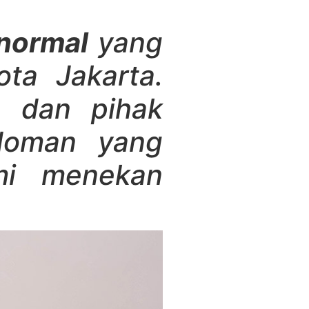
normal
yang
ota Jakarta.
a dan pihak
doman yang
emi menekan