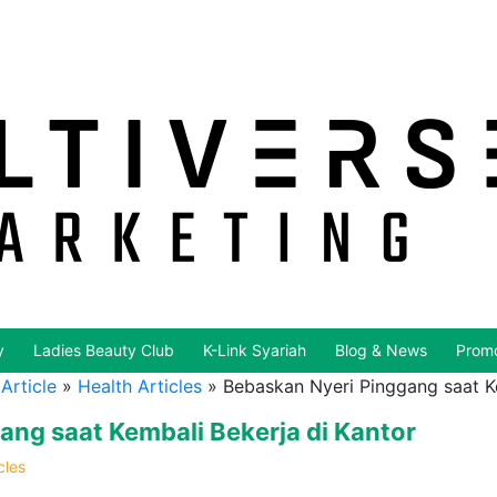
y
Ladies Beauty Club
K-Link Syariah
Blog & News
Promo
Article
»
Health Articles
»
Bebaskan Nyeri Pinggang saat Ke
ang saat Kembali Bekerja di Kantor
cles