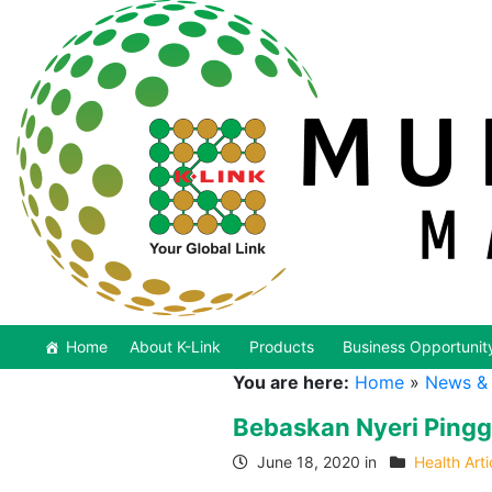
Home
About K-Link
Products
Business Opportunit
You are here:
Home
»
News & 
Bebaskan Nyeri Pingg
June 18, 2020 in
Health Arti