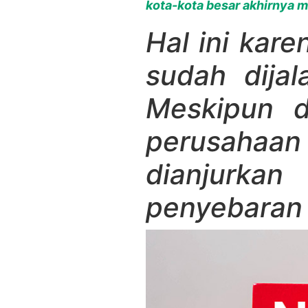
kota-kota besar akhirnya mu
Hal ini kar
sudah dijal
Meskipun d
perusahaa
dianjurkan
penyebaran 