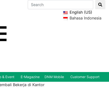
English (US)
Bahasa Indonesia
 & Event
E-Magazine
DNM Mobile
Customer Support
mbali Bekerja di Kantor