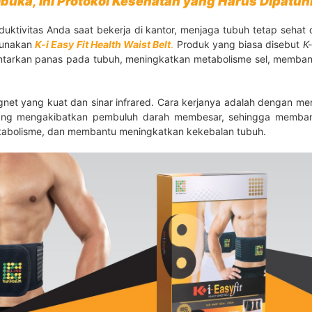
ibuka, Ini Protokol Kesehatan yang Harus Dipatuh
duktivitas Anda saat bekerja di kantor, menjaga tubuh tetap seha
gunakan
K-i Easy Fit Health Waist Belt
.
Produk yang biasa disebut
K-
ntarkan panas pada tubuh, meningkatkan metabolisme sel, memban
.
et yang kuat dan sinar infrared. Cara kerjanya adalah dengan m
ng mengakibatkan pembuluh darah membesar, sehingga memban
etabolisme, dan membantu meningkatkan kekebalan tubuh.