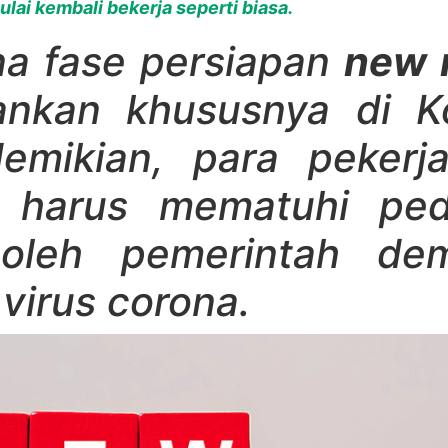
lai kembali bekerja seperti biasa.
ena fase persiapan
new 
ankan khususnya di K
emikian, para pekerj
n harus mematuhi pe
 oleh pemerintah d
virus corona.