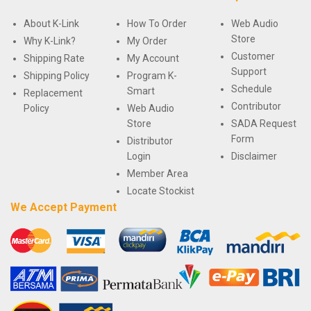
About K-Link
How To Order
Web Audio
Store
Why K-Link?
My Order
Customer
Shipping Rate
My Account
Support
Shipping Policy
Program K-
Schedule
Smart
Replacement
Contributor
Policy
Web Audio
Store
SADA Request
Form
Distributor
Login
Disclaimer
Member Area
Locate Stockist
We Accept Payment