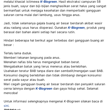
melalui khasiat istimewa
K-Biogreen
. Hasil ekstraksi campuran 58
jenis buah, sayur dan biji-bijian menghasilkan serat halus yang sangat
bermanfaat untuk menjaga kesehatan dan memperbaiki gangguan
saluran cerna mulai dari lambung, usus hingga anus.
Jadi, tidak selamanya gejala buang air besar berdarah akibat wasir
atau radang usus harus dioperasi. Gunakan
K-Biogreen
, produk yang
berasal dari bahan alami setiap hari secara rutin.
Hindari beberapa hal berikut agar terbebas dari gangguan buang air
besar :
Terlalu lama duduk.
Memberi tekanan langsung pada anus.
Menahan nafas bila harus mengangkat beban berat.
Mengabaikan batuk yang terus menerus atau berlebihan.
Usahakan teratur BAB tanpa diare dan sembelit/mengejan saat BAB.
Konsumsi daging berlebihan dan tidak diimbangi dengan konsumsi
serat pada sayur atau buah.
Mari cegah gangguan buang air besar berdarah dan penyakit saluran
cerna lainnya dengan
K-Biogreen
dan gaya hidup sehat. Selamat
mencoba!
Untuk informasi selengkapnya mengenai
K-Biogreen
silakan baca di
sini
.