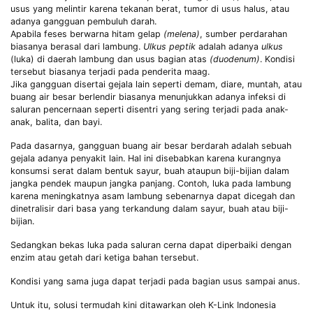
usus yang melintir karena tekanan berat, tumor di usus halus, atau
adanya gangguan pembuluh darah.
Apabila feses berwarna hitam gelap
(melena)
, sumber perdarahan
biasanya berasal dari lambung.
Ulkus peptik
adalah adanya
ulkus
(luka) di daerah lambung dan usus bagian atas
(duodenum)
. Kondisi
tersebut biasanya terjadi pada penderita maag.
Jika gangguan disertai gejala lain seperti demam, diare, muntah, atau
buang air besar berlendir biasanya menunjukkan adanya infeksi di
saluran pencernaan seperti disentri yang sering terjadi pada anak-
anak, balita, dan bayi.
Pada dasarnya, gangguan buang air besar berdarah adalah sebuah
gejala adanya penyakit lain. Hal ini disebabkan karena kurangnya
konsumsi serat dalam bentuk sayur, buah ataupun biji-bijian dalam
jangka pendek maupun jangka panjang. Contoh, luka pada lambung
karena meningkatnya asam lambung sebenarnya dapat dicegah dan
dinetralisir dari basa yang terkandung dalam sayur, buah atau biji-
bijian.
Sedangkan bekas luka pada saluran cerna dapat diperbaiki dengan
enzim atau getah dari ketiga bahan tersebut.
Kondisi yang sama juga dapat terjadi pada bagian usus sampai anus.
Untuk itu, solusi termudah kini ditawarkan oleh K-Link Indonesia