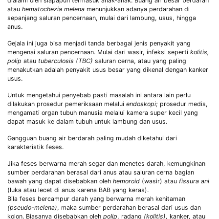
dialami oleh siapapun termasuk anak-anak. Buang air besar berdarah
atau
hematochezia melena
menunjukkan adanya perdarahan di
sepanjang saluran pencernaan, mulai dari lambung, usus, hingga
anus.
Gejala ini juga bisa menjadi tanda berbagai jenis penyakit yang
mengenai saluran pencernaan. Mulai dari wasir, infeksi seperti
kolitis,
polip
atau
tuberculosis (TBC)
saluran cerna, atau yang paling
menakutkan adalah penyakit usus besar yang dikenal dengan kanker
usus.
Untuk mengetahui penyebab pasti masalah ini antara lain perlu
dilakukan prosedur pemeriksaan melalui
endoskopi;
prosedur medis,
mengamati organ tubuh manusia melalui kamera super kecil yang
dapat masuk ke dalam tubuh untuk lambung dan usus.
Gangguan buang air berdarah paling mudah diketahui dari
karakteristik feses.
Jika feses berwarna merah segar dan menetes darah, kemungkinan
sumber perdarahan berasal dari anus atau saluran cerna bagian
bawah yang dapat disebabkan oleh
hemoroid
(wasir) atau
fissura ani
(luka atau lecet di anus karena BAB yang keras).
Bila feses bercampur darah yang berwarna merah kehitaman
(pseudo-melena)
, maka sumber perdarahan berasal dari usus dan
kolon. Biasanya disebabkan oleh
polip
, radang
(kolitis)
, kanker, atau