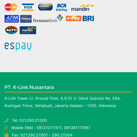
PT. K-Link Nusantara
K-Link Tower Lt. Ground Floor, 8,9,10 Jl. Gatot Subroto No. 59A,
Kuningan Timur, Setiabudi, Jakarta Selatan – 1290, Indonesia
Tel: 021.290.27.000
Mobile (WA) : 081210111511, 081381117997
Fax: 021.290.27.001 - 290.27.004