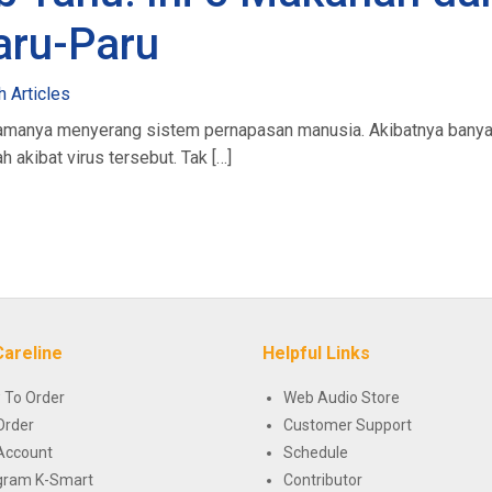
aru-Paru
h Articles
 utamanya menyerang sistem pernapasan manusia. Akibatnya ban
akibat virus tersebut. Tak […]
Careline
Helpful Links
 To Order
Web Audio Store
Order
Customer Support
Account
Schedule
gram K-Smart
Contributor