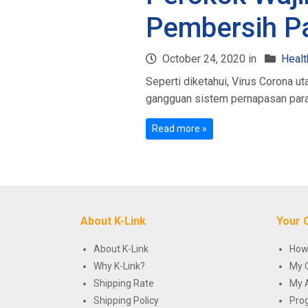
Pembersih P
October 24, 2020 in
Healt
Seperti diketahui, Virus Corona
gangguan sistem pernapasan parah 
Read more »
About K-Link
Your 
About K-Link
How
Why K-Link?
My 
Shipping Rate
My 
Shipping Policy
Pro