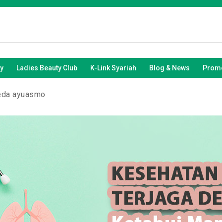
y
Ladies Beauty Club
K-Link Syariah
Blog & News
Promo
eda ayuasmo