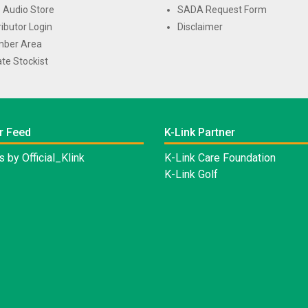
 Audio Store
SADA Request Form
ributor Login
Disclaimer
ber Area
te Stockist
r Feed
K-Link Partner
 by Official_Klink
K-Link Care Foundation
K-Link Golf