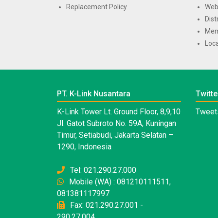
Replacement Policy
Web
Dist
Mem
Loca
PT. K-Link Nusantara
Twitte
K-Link Tower Lt. Ground Floor, 8,9,10
Tweets
Jl. Gatot Subroto No. 59A, Kuningan
Timur, Setiabudi, Jakarta Selatan –
1290, Indonesia
Tel: 021.290.27.000
Mobile (WA) : 081210111511,
081381117997
Fax: 021.290.27.001 -
290.27.004