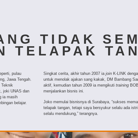
ANG TIDAK SE
N TELAPAK TA
perti, pulau
Singkat cerita, akhir tahun 2007 ia
join
K-LINK dengan
ang, Jawa Tengah.
untuk menolak ajakan sang kakak, DM Bambang Sar
 Teknik
aktif, kemudian tahun 2009 ia mengikuti
training
BOB 
ik, joki UNAS dan
menjalankan bisnis ini.
g ia masih
Joko memulai bisnisnya di Surabaya, “sukses mem
bingan belajar.
telapak tangan, tetapi saya bersyukur selalu ada ist
selalu mendukung,” terangnya.