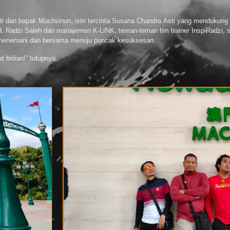
ti dan bapak Muchsinun, istri tercinta Susana Chandra Asti yang mendukung 
Md. Radzi Saleh dan manajemen K-LINK, teman-teman tim trainer InspiRadzi,
 menemani dan bersama menuju puncak kesuksesan.
brilian!” tutupnya.