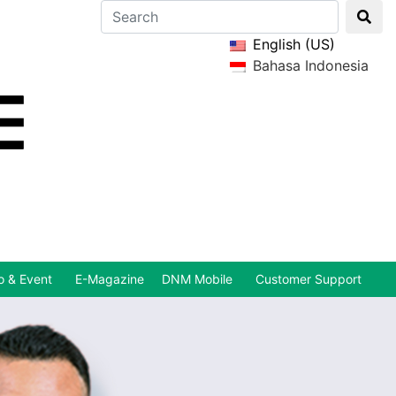
English (US)
Bahasa Indonesia
 & Event
E-Magazine
DNM Mobile
Customer Support