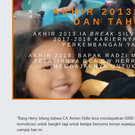
AKHIR 2013
DAN TAH
AKHIR 2013
IA
BREAK
SILV
2017-2018 KARIER
NY
PERKEMBANGAN YA
AKHIR
2018
,
BAPAK RADZI
PELATIH
NYA
RCA DW HERR
MENGAJAK
NYA UNTU
“Bang Herry bilang bahwa CA Amien Holle bisa mendapatkan 5000 PBV
termotivasi untuk bangkit lagi untuk belajar bersama teman seper
sampai hari ini.