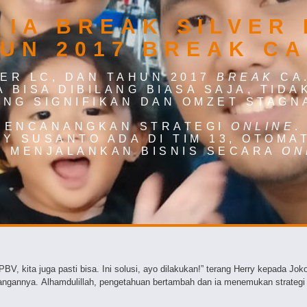
 IA BREAK SILVER 
UN 2017 BREAK CA
ER LC
, DAN TAHUN
2017
BREAK
CA
A
BISA DIBILANG
BIASA SAJA, TIDA
NG SIGNIFIKAN DAN O
MZET STAGN
 MENCANANGKAN
STRATEGI
ONLINE
.
Y SUSANTO ADA DI TIM 13, OTOMAT
K MEN
JALANKAN
BISNIS SECARA
ON
, kita juga pasti bisa. Ini solusi, ayo dilakukan!” terang Herry kepada Jo
juangannya. Alhamdulillah, pengetahuan bertambah dan ia menemukan strateg