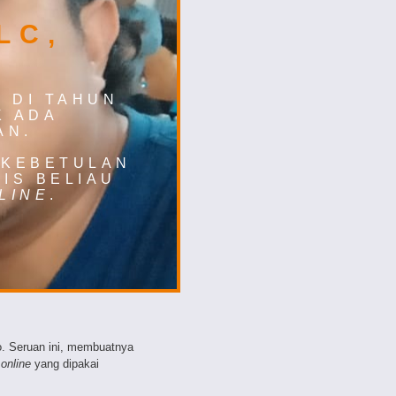
LC,
.
DI
TAHUN
K ADA
AN
.
 K
EBETULAN
IS BELIAU
LINE
.
ko. Seruan ini, membuatnya
i
online
yang dipakai