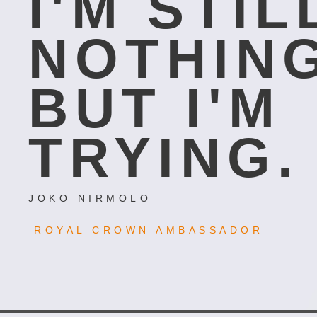
I'M STIL
NOTHING
BUT I'M
TRYING.
JOKO NIRMOLO
ROYAL CROWN AMBASSADOR